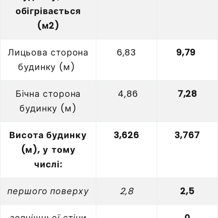
обігрівається
(м2)
Лицьова сторона
6,83
9,79
будинку (м)
Бічна сторона
4,86
7,28
будинку (м)
Висота будинку
3,626
3,767
(м), у тому
числі:
першого поверху
2,8
2,5
зовнішньої стіни
0